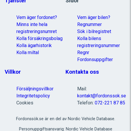
Tjänster
Sidor
Vem äger fordonet?
Vem äger bilen?
Minns inte hela
Regnummer
registreringsnumret
Sök i bilregistret
Kolla försäkringsbolag
Kolla bilens
Kolla ägarhistorik
registreringsnummer
Kolla miltal
Regnr
Fordonsuppgifter
Villkor
Kontakta oss
Försäljningsvillkor
Mail:
Integritetspolicy
kontakt@fordonssok.se
Cookies
Telefon:
072-221 87 85
Fordonssök.se är en del av Nordic Vehicle Database.
Personuppgiftsansvarig: Nordic Vehicle Database