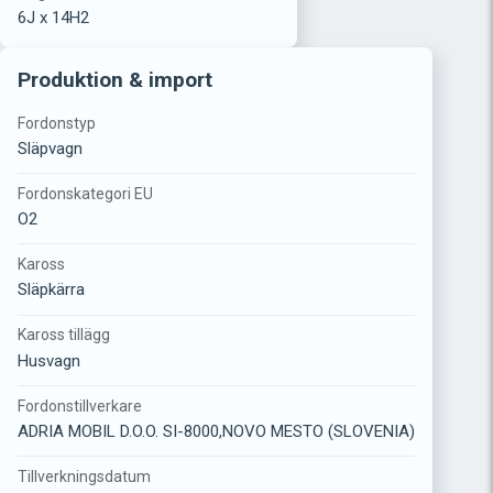
6J x 14H2
Produktion & import
Fordonstyp
Släpvagn
Fordonskategori EU
O2
Kaross
Släpkärra
Kaross tillägg
Husvagn
Fordonstillverkare
ADRIA MOBIL D.O.O. SI-8000,NOVO MESTO (SLOVENIA)
Tillverkningsdatum