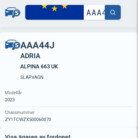
AAA44J
ADRIA
ALPINA 663 UK
SLÄPVAGN
Modellår
2023
Chassinummer
ZY1TCWZX500060070
Visa ägaren av fordonet