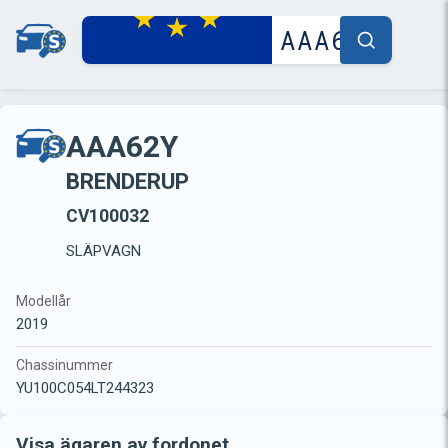
AAA62Y
BRENDERUP
CV100032
SLÄPVAGN
Modellår
2019
Chassinummer
YU100C054LT244323
Visa ägaren av fordonet