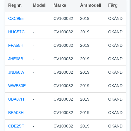
Regnr.
Modell
Märke
Årsmodell
Färg
CXC955
-
CV100032
2019
OKÄND
HUC57C
-
CV100032
2019
OKÄND
FFA55H
-
CV100032
2019
OKÄND
JHE68B
-
CV100032
2019
OKÄND
JNB68W
-
CV100032
2019
OKÄND
WWB80E
-
CV100032
2019
OKÄND
UBA87H
-
CV100032
2019
OKÄND
BEA03H
-
CV100032
2019
OKÄND
CDE25F
-
CV100032
2019
OKÄND