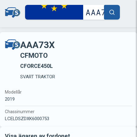
AAA73X
CFMOTO
CFORCE450L
SVART TRAKTOR
Modellår
2019
Chassinummer
LCELDSZDXK6000753
Visa ägaren av fordonet