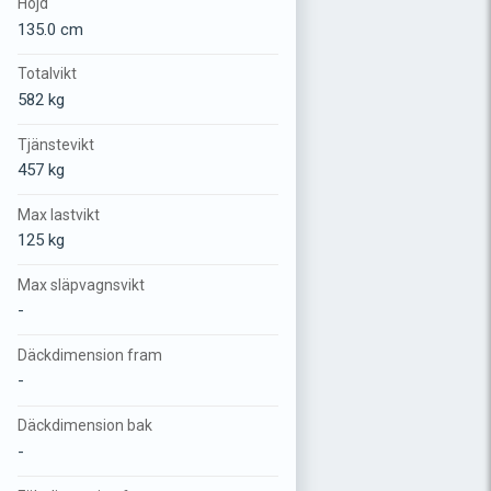
Höjd
135.0 cm
Totalvikt
582 kg
Tjänstevikt
457 kg
Max lastvikt
125 kg
Max släpvagnsvikt
-
Däckdimension fram
-
Däckdimension bak
-