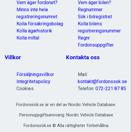
Vem äger fordonet?
Vem äger bilen?
Minns inte hela
Regnummer
registreringsnumret
Sök i bilregistret
Kolla försäkringsbolag
Kolla bilens
Kolla ägarhistorik
registreringsnummer
Kolla miltal
Regnr
Fordonsuppgifter
Villkor
Kontakta oss
Försäljningsvillkor
Mail:
Integritetspolicy
kontakt@fordonssok.se
Cookies
Telefon:
072-221 87 85
Fordonssök.se är en del av Nordic Vehicle Database.
Personuppgiftsansvarig: Nordic Vehicle Database
Fordonssök.se © Alla rättigheter förbehållna