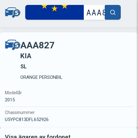
AAA827
KIA
SL
ORANGE PERSONBIL
Modellår
2015
Chassinummer
U5YPC813DFL652926
Visa ägaren av fordonet