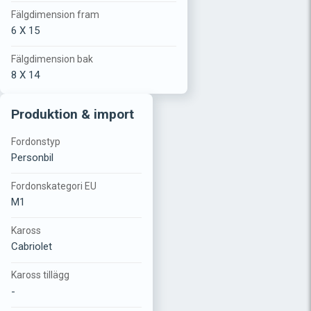
Fälgdimension fram
6 X 15
Fälgdimension bak
8 X 14
Produktion & import
Fordonstyp
Personbil
Fordonskategori EU
M1
Kaross
Cabriolet
Kaross tillägg
-