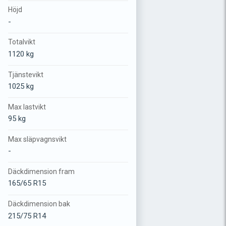
Höjd
-
Totalvikt
1120 kg
Tjänstevikt
1025 kg
Max lastvikt
95 kg
Max släpvagnsvikt
-
Däckdimension fram
165/65 R15
Däckdimension bak
215/75 R14