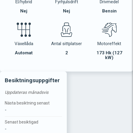
El/hybrid
Fyrhjulsdrift
Drivmedel
Nej
Nej
Bensin
Växellåda
Antal sittplatser
Motoreffekt
Automat
2
173 Hk (127
kW)
Besiktningsuppgifter
Uppdateras månadsvis
Nästa besiktning senast
-
Senast besiktigad
-