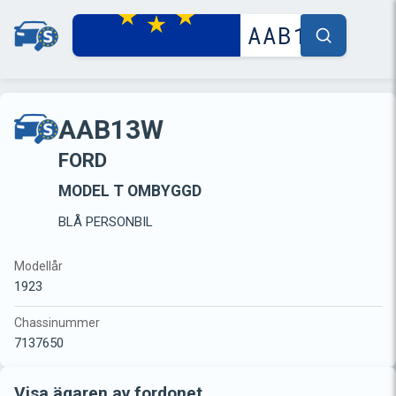
AAB13W
FORD
MODEL T OMBYGGD
BLÅ PERSONBIL
Modellår
1923
Chassinummer
7137650
Visa ägaren av fordonet