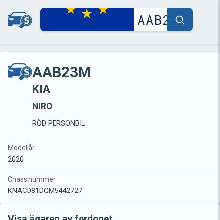
AAB23M
KIA
NIRO
RÖD PERSONBIL
Modellår
2020
Chassinummer
KNACD81DGM5442727
Visa ägaren av fordonet