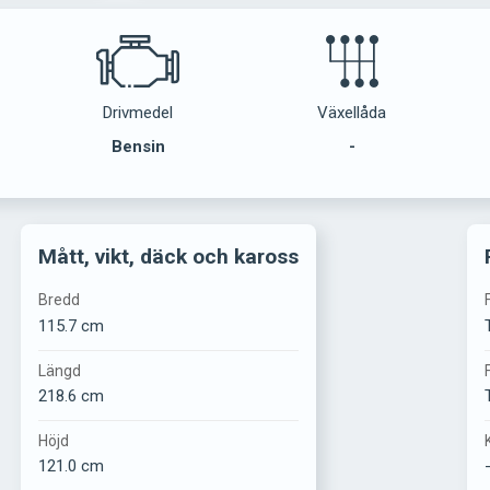
Drivmedel
Växellåda
Bensin
-
Mått, vikt, däck och kaross
Bredd
115.7 cm
Längd
218.6 cm
Höjd
121.0 cm