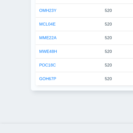
OMH23Y
520
MCL04E
520
MME22A
520
MWE48H
520
POC18C
520
GOH67P
520