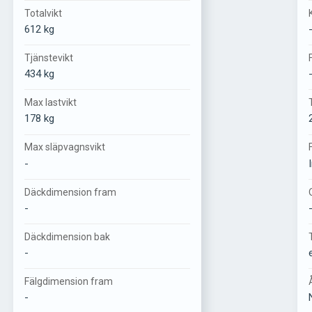
Totalvikt
612 kg
Tjänstevikt
434 kg
Max lastvikt
178 kg
Max släpvagnsvikt
-
Däckdimension fram
-
Däckdimension bak
-
Fälgdimension fram
-