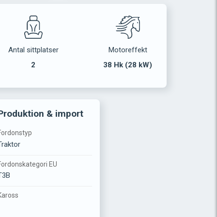
Antal sittplatser
Motoreffekt
2
38 Hk (28 kW)
Produktion & import
Fordonstyp
Traktor
Fordonskategori EU
T3B
Kaross
-