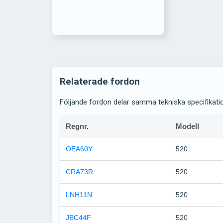
Relaterade fordon
Följande fordon delar samma tekniska specifikati
Regnr.
Modell
OEA60Y
520
CRA73R
520
LNH11N
520
JBC44F
520