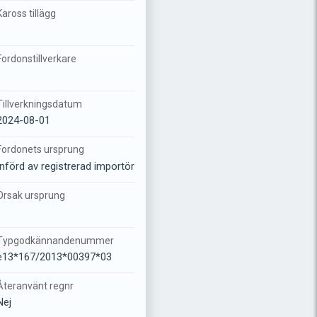
Kaross tillägg
-
Fordonstillverkare
-
Tillverkningsdatum
2024-08-01
Fordonets ursprung
Införd av registrerad importör
Orsak ursprung
-
Typgodkännandenummer
e13*167/2013*00397*03
Återanvänt regnr
Nej