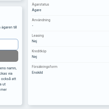
Ägarstatus
Ägare
Användning
-
ägaren till
Leasing
Nej
Kreditköp
Nej
Försäkringsform
rens namn,
Enskild
ckas via
r också att
a ut
 mer