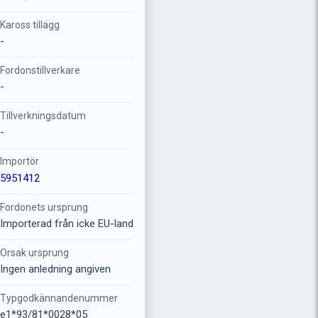
Kaross tillägg
-
Fordonstillverkare
-
Tillverkningsdatum
-
Importör
5951412
Fordonets ursprung
Importerad från icke EU-land
Orsak ursprung
Ingen anledning angiven
Typgodkännandenummer
e1*93/81*0028*05