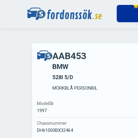
AAB453
BMW
528I 5/D
MÖRKBLÅ PERSONBIL
Modellår
1997
Chassinummer
DH61000BX32464