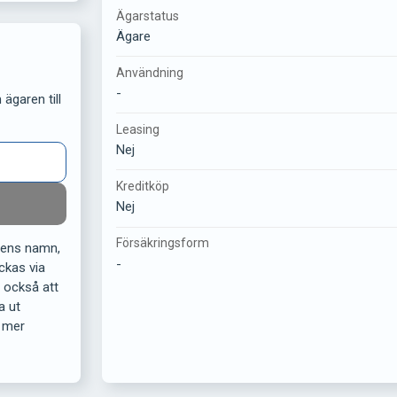
Ägarstatus
Ägare
Användning
-
ägaren till
Leasing
Nej
Kreditköp
Nej
Försäkringsform
rens namn,
-
ckas via
r också att
a ut
 mer