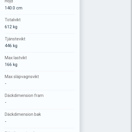
Höjd
140.0 cm
Totalvikt
612 kg
Tjänstevikt
446 kg
Max lastvikt
166 kg
Max släpvagnsvikt
-
Däckdimension fram
-
Däckdimension bak
-