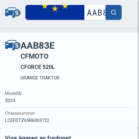
AAB83E
CFMOTO
CFORCE 520L
ORANGE TRAKTOR
Modellår
2024
Chassinummer
LCEFDTZ65R6003722
Visa ägaren av fordonet