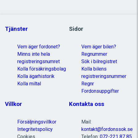
Tjänster
Sidor
Vem äger fordonet?
Vem äger bilen?
Minns inte hela
Regnummer
registreringsnumret
Sök i bilregistret
Kolla försäkringsbolag
Kolla bilens
Kolla ägarhistorik
registreringsnummer
Kolla miltal
Regnr
Fordonsuppgifter
Villkor
Kontakta oss
Försäljningsvillkor
Mail:
Integritetspolicy
kontakt@fordonssok.se
Cookies
Telefon:
072-221 87 85