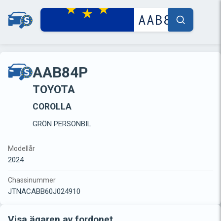
AAB84P
TOYOTA
COROLLA
GRÖN PERSONBIL
Modellår
2024
Chassinummer
JTNACABB60J024910
Visa ägaren av fordonet