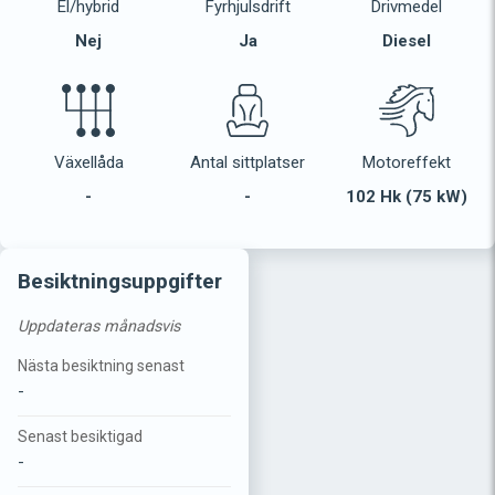
El/hybrid
Fyrhjulsdrift
Drivmedel
Nej
Ja
Diesel
Växellåda
Antal sittplatser
Motoreffekt
-
-
102 Hk (75 kW)
Besiktningsuppgifter
Uppdateras månadsvis
Nästa besiktning senast
-
Senast besiktigad
-