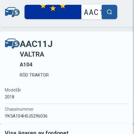
AAC11J
VALTRA
A104
RÖD TRAKTOR
Modellår
2018
Chassinummer
YK5A104H0JS296036
Visa ägaren av fordonet