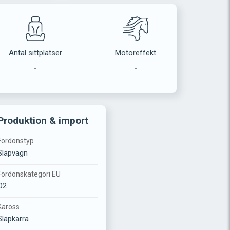
Antal sittplatser
Motoreffekt
-
-
Produktion & import
Fordonstyp
Släpvagn
Fordonskategori EU
O2
Kaross
Släpkärra