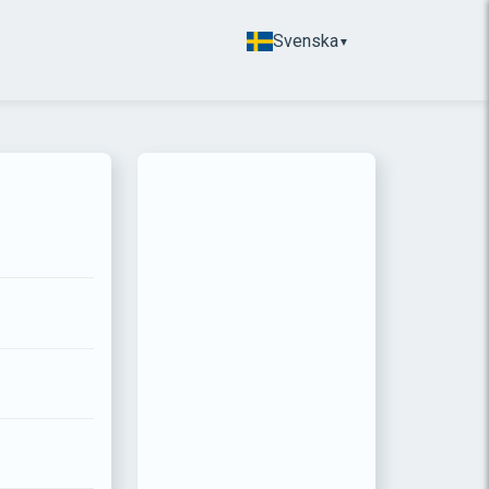
Svenska
▼