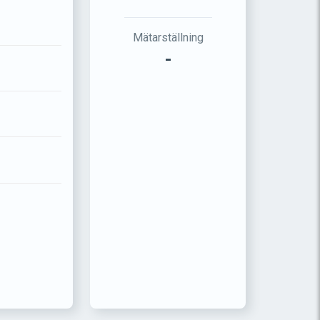
Mätarställning
-