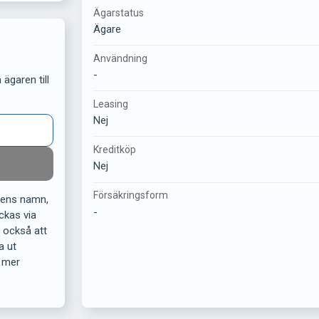
Ägarstatus
Ägare
Användning
-
ägaren till
Leasing
Nej
Kreditköp
Nej
Försäkringsform
rens namn,
-
ckas via
r också att
a ut
 mer