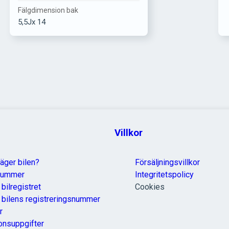
Fälgdimension bak
5,5Jx 14
Villkor
äger bilen?
Försäljningsvillkor
nummer
Integritetspolicy
 bilregistret
Cookies
a bilens registreringsnummer
r
onsuppgifter