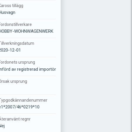
Kaross tillägg
Husvagn
Fordonstillverkare
HOBBY-WOHNWAGENWERK
Tillverkningsdatum
2020-12-01
Fordonets ursprung
Införd av registrerad importör
Orsak ursprung
-
Typgodkännandenummer
e1*2007/46*0219*10
Återanvänt regnr
Nej