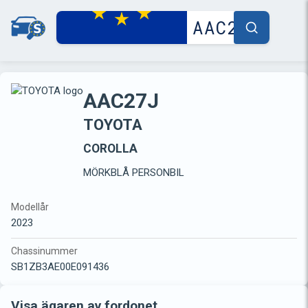
AAC27J
TOYOTA
COROLLA
MÖRKBLÅ PERSONBIL
Modellår
2023
Chassinummer
SB1ZB3AE00E091436
Visa ägaren av fordonet