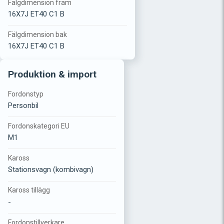
Fälgdimension fram
16X7J ET40 C1 B
Fälgdimension bak
16X7J ET40 C1 B
Produktion & import
Fordonstyp
Personbil
Fordonskategori EU
M1
Kaross
Stationsvagn (kombivagn)
Kaross tillägg
-
Fordonstillverkare