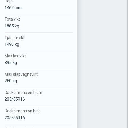
Höjd
146.0 cm
Totalvikt
1885 kg
Tjänstevikt
1490 kg
Max lastvikt
395 kg
Max släpvagnsvikt
750 kg
Däckdimension fram
205/55R16
Däckdimension bak
205/55R16