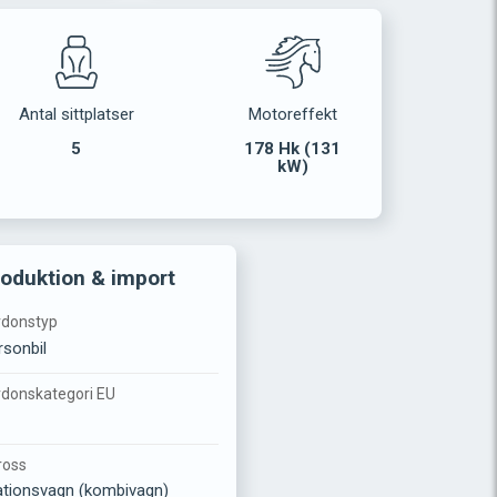
Antal sittplatser
Motoreffekt
5
178 Hk (131
kW)
oduktion & import
rdonstyp
rsonbil
rdonskategori EU
1
ross
ationsvagn (kombivagn)