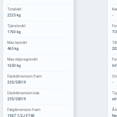
Totalvikt
Kar
2225 kg
-
Tjänstevikt
For
1760 kg
TO
Max lastvikt
Ti
465 kg
20
Max släpvagnsvikt
Fo
1650 kg
In
Däckdimension fram
Or
235/55R19
-
Däckdimension bak
Ty
235/55R19
e6
Fälgdimension fram
Åt
19X7 1/2J ET40
Ne