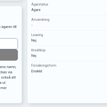
Ägarstatus
Ägare
Användning
-
ägaren till
Leasing
Nej
Kreditköp
Nej
Försäkringsform
rens namn,
Enskild
ckas via
r också att
a ut
 mer