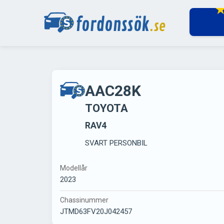
AAC28K
TOYOTA
RAV4
SVART PERSONBIL
Modellår
2023
Chassinummer
JTMD63FV20J042457