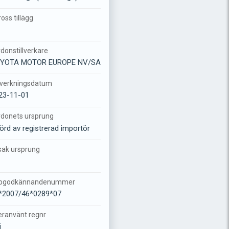
oss tillägg
donstillverkare
YOTA MOTOR EUROPE NV/SA
llverkningsdatum
23-11-01
rdonets ursprung
förd av registrerad importör
sak ursprung
pgodkännandenummer
*2007/46*0289*07
eranvänt regnr
j