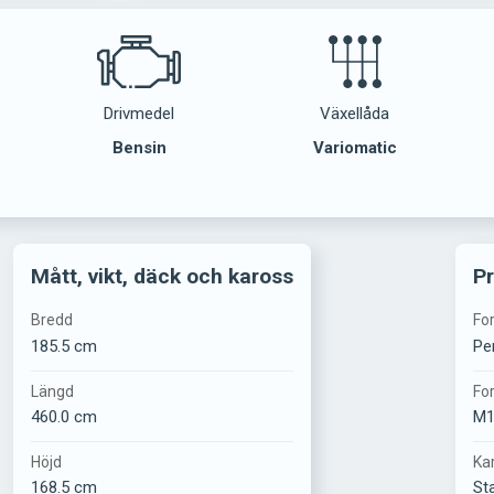
Drivmedel
Växellåda
Bensin
Variomatic
Mått, vikt, däck och kaross
Pr
Bredd
Fo
185.5 cm
Pe
Längd
Fo
460.0 cm
M
Höjd
Ka
168.5 cm
St