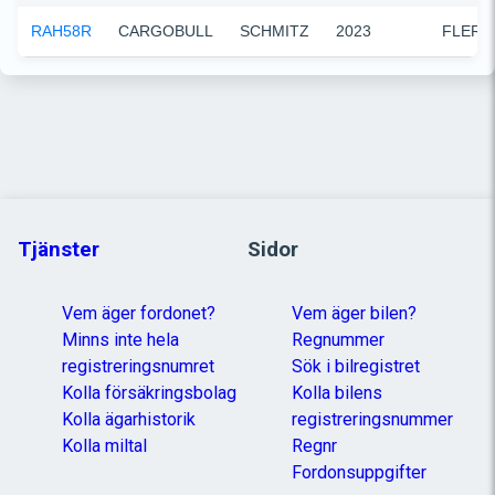
RAH58R
CARGOBULL
SCHMITZ
2023
FLERF
Tjänster
Sidor
Vem äger fordonet?
Vem äger bilen?
Minns inte hela
Regnummer
registreringsnumret
Sök i bilregistret
Kolla försäkringsbolag
Kolla bilens
Kolla ägarhistorik
registreringsnummer
Kolla miltal
Regnr
Fordonsuppgifter