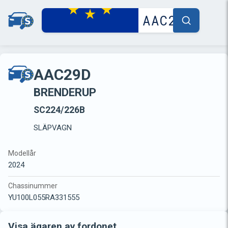
AAC29D
BRENDERUP
SC224/226B
SLÄPVAGN
Modellår
2024
Chassinummer
YU100L055RA331555
Visa ägaren av fordonet