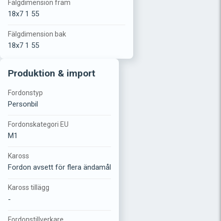
Fälgdimension fram
18x7 1 55
Fälgdimension bak
18x7 1 55
Produktion & import
Fordonstyp
Personbil
Fordonskategori EU
M1
Kaross
Fordon avsett för flera ändamål
Kaross tillägg
-
Fordonstillverkare