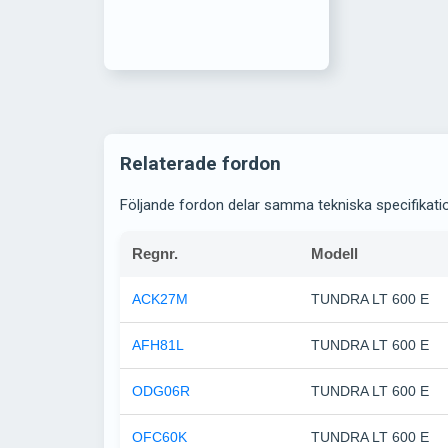
Relaterade fordon
Följande fordon delar samma tekniska specifikati
Regnr.
Modell
ACK27M
TUNDRA LT 600 E
AFH81L
TUNDRA LT 600 E
ODG06R
TUNDRA LT 600 E
OFC60K
TUNDRA LT 600 E