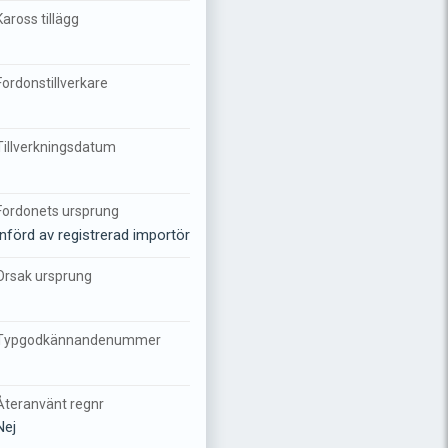
Kaross tillägg
-
Fordonstillverkare
-
Tillverkningsdatum
-
Fordonets ursprung
Införd av registrerad importör
Orsak ursprung
-
Typgodkännandenummer
-
Återanvänt regnr
Nej