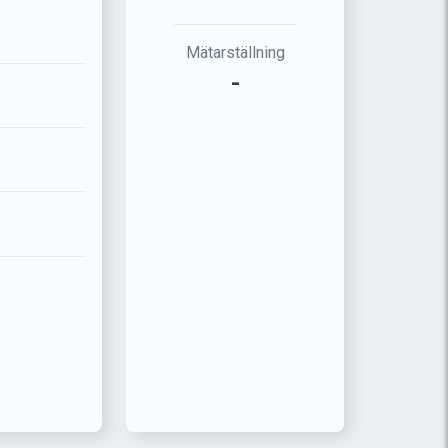
Mätarställning
-