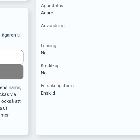
Ägarstatus
Ägare
Användning
-
ägaren till
Leasing
Nej
Kreditköp
Nej
Försäkringsform
rens namn,
Enskild
ckas via
r också att
a ut
 mer