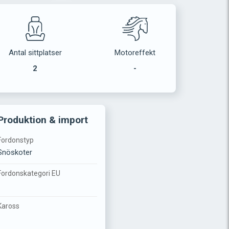
Antal sittplatser
Motoreffekt
2
-
Produktion & import
Fordonstyp
Snöskoter
Fordonskategori EU
-
Kaross
-