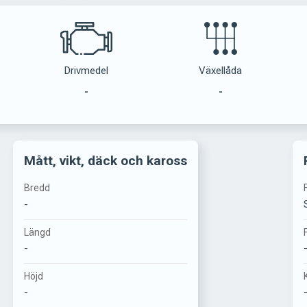
Drivmedel
Växellåda
-
-
Mått, vikt, däck och kaross
Bredd
-
Längd
-
Höjd
-