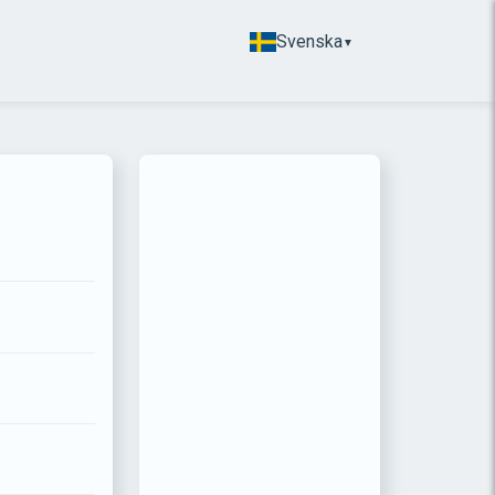
Svenska
▼