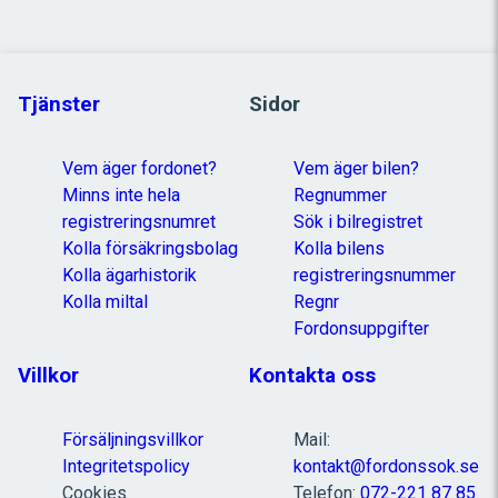
Tjänster
Sidor
Vem äger fordonet?
Vem äger bilen?
Minns inte hela
Regnummer
registreringsnumret
Sök i bilregistret
Kolla försäkringsbolag
Kolla bilens
Kolla ägarhistorik
registreringsnummer
Kolla miltal
Regnr
Fordonsuppgifter
Villkor
Kontakta oss
Försäljningsvillkor
Mail:
Integritetspolicy
kontakt@fordonssok.se
Cookies
Telefon:
072-221 87 85