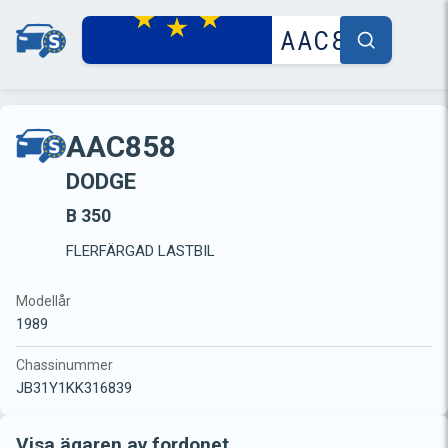
AAC858
DODGE
B 350
FLERFÄRGAD LASTBIL
Modellår
1989
Chassinummer
JB31Y1KK316839
Visa ägaren av fordonet