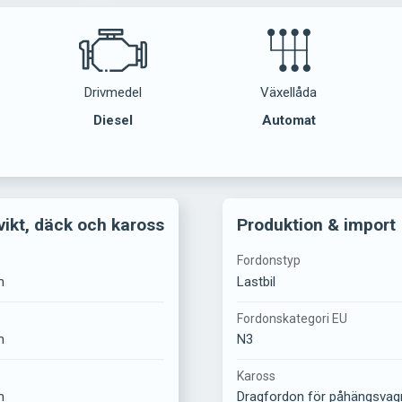
Drivmedel
Växellåda
Diesel
Automat
vikt, däck och kaross
Produktion & import
Fordonstyp
m
Lastbil
Fordonskategori EU
m
N3
Kaross
m
Dragfordon för påhängsvag