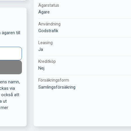
Ägarstatus
Ägare
Användning
Godstrafik
ägaren till
Leasing
Ja
Kreditköp
Nej
Försäkringsform
rens namn,
Samlingsförsäkring
ckas via
r också att
a ut
 mer