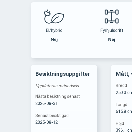
El/hybrid
Fyrhjulsdrift
Nej
Nej
Besiktningsuppgifter
Mått, 
Bredd
Uppdateras månadsvis
250.0 c
Nästa besiktning senast
2026-08-31
Längd
615.8 c
Senast besiktigad
2025-08-12
Höjd
396.1 c