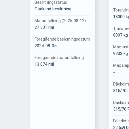
Besiktningsstatus
Godkänd besiktning
Totalvikt
18000 k
Mätarställning (2025-08-12)
27 331 mil
Tjänstev
8097 kg
Föregående besiktningsdatum
2024-08-05
Max last
9903 kg
Föregående mätarställning
13 074 mil
Max släp
-
Däckdim
315/70 R
Däckdim
315/70 R
Fälgdim
22.5x9.0