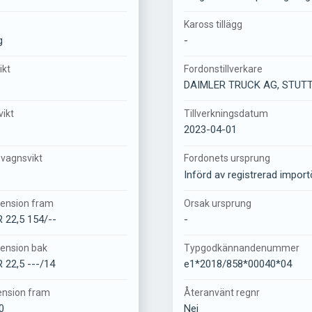
Kaross tillägg
g
-
ikt
Fordonstillverkare
DAIMLER TRUCK AG, STUTT
vikt
Tillverkningsdatum
2023-04-01
vagnsvikt
Fordonets ursprung
Införd av registrerad import
ension fram
Orsak ursprung
 22,5 154/--
-
ension bak
Typgodkännandenummer
 22,5 ---/14
e1*2018/858*00040*04
ension fram
Återanvänt regnr
0
Nej