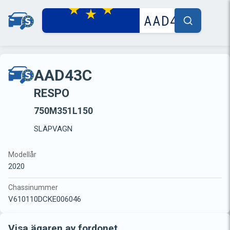
AAD43C
RESPO
750M351L150
SLÄPVAGN
Modellår
2020
Chassinummer
V610110DCKE006046
Visa ägaren av fordonet