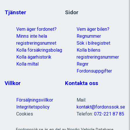
Tjänster
Sidor
Vem äger fordonet?
Vem äger bilen?
Minns inte hela
Regnummer
registreringsnumret
Sök i bilregistret
Kolla försäkringsbolag
Kolla bilens
Kolla ägarhistorik
registreringsnummer
Kolla miltal
Regnr
Fordonsuppgifter
Villkor
Kontakta oss
Försäljningsvillkor
Mail:
Integritetspolicy
kontakt@fordonssok.se
Cookies
Telefon:
072-221 87 85
Fordonssök.se är en del av Nordic Vehicle Database.