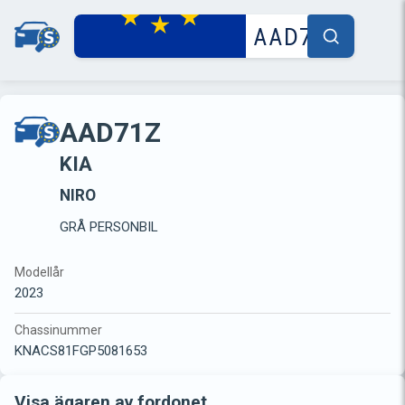
AAD71Z
KIA
NIRO
GRÅ PERSONBIL
Modellår
2023
Chassinummer
KNACS81FGP5081653
Visa ägaren av fordonet