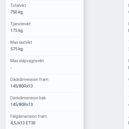
Totalvikt
750 kg
Tjänstevikt
175 kg
Max lastvikt
575 kg
Max släpvagnsvikt
-
Däckdimension fram
145/80Rx13
Däckdimension bak
145/80Rx13
Fälgdimension fram
4,5Jx13 ET30