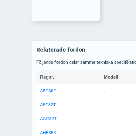
Relaterade fordon
Följande fordon delar samma tekniska specifikati
Regnr.
Modell
AEC66D
-
AEF82T
-
AGC82T
-
AHE65K
-