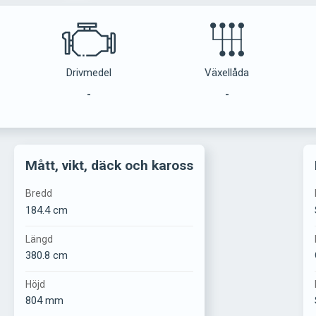
Drivmedel
Växellåda
-
-
Mått, vikt, däck och kaross
Bredd
184.4 cm
Längd
380.8 cm
Höjd
804 mm