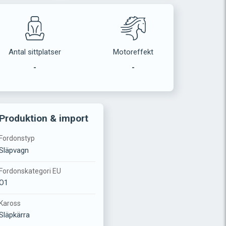
Antal sittplatser
Motoreffekt
-
-
Produktion & import
Fordonstyp
Släpvagn
Fordonskategori EU
O1
Kaross
Släpkärra