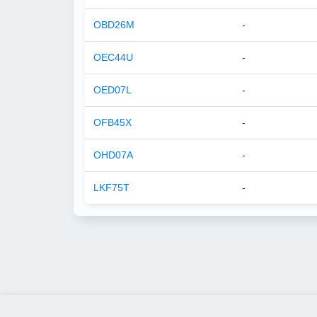
OBD26M
-
OEC44U
-
OED07L
-
OFB45X
-
OHD07A
-
LKF75T
-