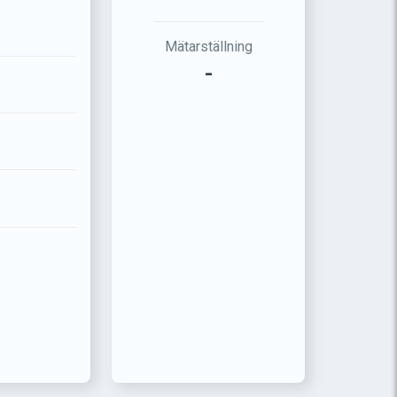
Mätarställning
-