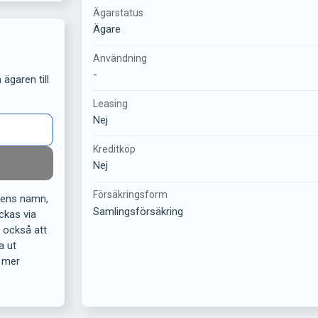
Ägarstatus
Ägare
Användning
-
ägaren till
Leasing
Nej
Kreditköp
Nej
Försäkringsform
rens namn,
Samlingsförsäkring
ckas via
r också att
a ut
 mer