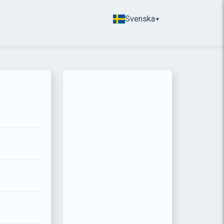
Svenska
▼