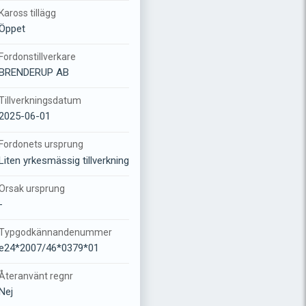
Kaross tillägg
Öppet
Fordonstillverkare
BRENDERUP AB
Tillverkningsdatum
2025-06-01
Fordonets ursprung
Liten yrkesmässig tillverkning
Orsak ursprung
-
Typgodkännandenummer
e24*2007/46*0379*01
Återanvänt regnr
Nej