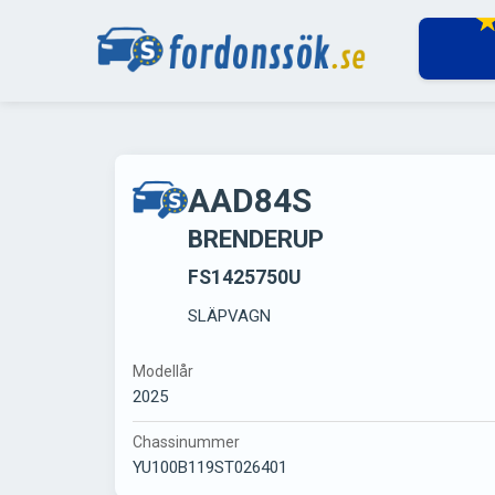
AAD84S
BRENDERUP
FS1425750U
SLÄPVAGN
Modellår
2025
Chassinummer
YU100B119ST026401