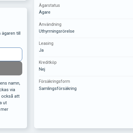
Ägarstatus
Ägare
Användning
Uthyrrningsrörelse
ägaren till
Leasing
Ja
Kreditköp
Nej
Försäkringsform
rens namn,
Samlingsförsäkring
ckas via
r också att
a ut
 mer