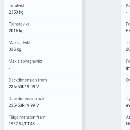
Totalvikt
Ka
2350 kg
-
Tjänstevikt
Fo
2015 kg
BY
Max lastvikt
Ti
335 kg
2
Max släpvagnsvikt
Fo
-
In
Däckdimension fram
Or
235/50R19 99 V
-
Däckdimension bak
T
235/50R19 99 V
e
Fälgdimension fram
Åt
19*7.5J/ET45
Ne