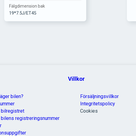
Fälgdimension bak
19*7.5J/ET45
Villkor
äger bilen?
Försäljningsvillkor
nummer
Integritetspolicy
 bilregistret
Cookies
a bilens registreringsnummer
r
onsuppgifter