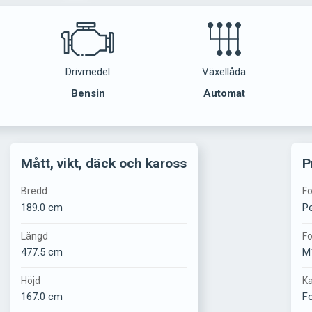
Drivmedel
Växellåda
Bensin
Automat
Mått, vikt, däck och kaross
P
Bredd
Fo
189.0 cm
Pe
Längd
Fo
477.5 cm
M
Höjd
Ka
167.0 cm
Fo