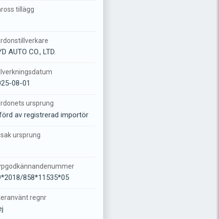
ross tillägg
rdonstillverkare
D AUTO CO., LTD.
llverkningsdatum
025-08-01
rdonets ursprung
förd av registrerad importör
sak ursprung
ypgodkännandenummer
9*2018/858*11535*05
eranvänt regnr
j