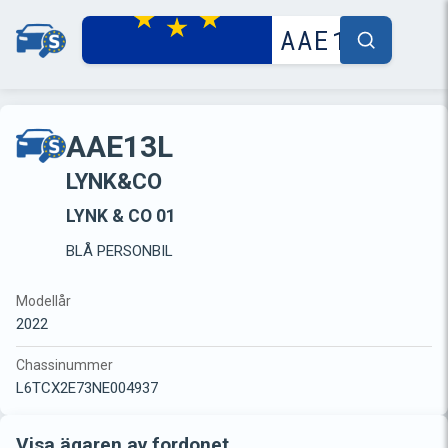
AAE13L
LYNK&CO
LYNK & CO 01
BLÅ PERSONBIL
Modellår
2022
Chassinummer
L6TCX2E73NE004937
Visa ägaren av fordonet