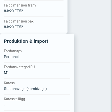
Fälgdimension fram
8Jx20 ET52
Fälgdimension bak
8Jx20 ET52
Produktion & import
Fordonstyp
Personbil
Fordonskategori EU
M1
Kaross
Stationsvagn (kombivagn)
Kaross tillägg
-