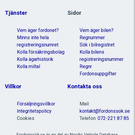
Tjänster
Sidor
Vem äger fordonet?
Vem äger bilen?
Minns inte hela
Regnummer
registreringsnumret
Sök i bilregistret
Kolla försäkringsbolag
Kolla bilens
Kolla ägarhistorik
registreringsnummer
Kolla miltal
Regnr
Fordonsuppgifter
Villkor
Kontakta oss
Försäljningsvillkor
Mail:
Integritetspolicy
kontakt@fordonssok.se
Cookies
Telefon:
072-221 87 85
Fordonssök.se är en del av Nordic Vehicle Database.