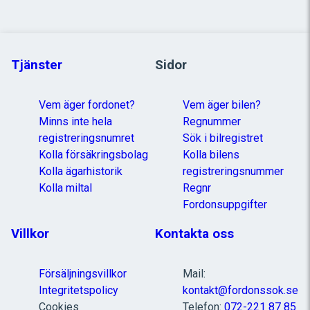
Tjänster
Sidor
Vem äger fordonet?
Vem äger bilen?
Minns inte hela
Regnummer
registreringsnumret
Sök i bilregistret
Kolla försäkringsbolag
Kolla bilens
Kolla ägarhistorik
registreringsnummer
Kolla miltal
Regnr
Fordonsuppgifter
Villkor
Kontakta oss
Försäljningsvillkor
Mail:
Integritetspolicy
kontakt@fordonssok.se
Cookies
Telefon:
072-221 87 85