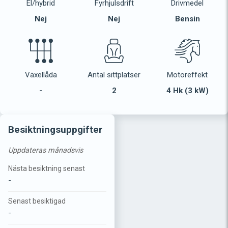
El/hybrid
Fyrhjulsdrift
Drivmedel
Nej
Nej
Bensin
Växellåda
Antal sittplatser
Motoreffekt
-
2
4 Hk (3 kW)
Besiktningsuppgifter
Uppdateras månadsvis
Nästa besiktning senast
-
Senast besiktigad
-