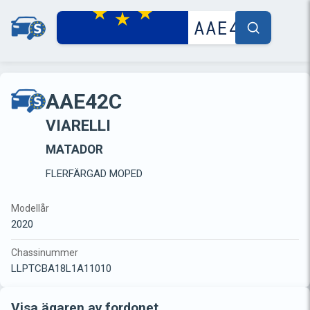
AAE42C
VIARELLI
MATADOR
FLERFÄRGAD MOPED
Modellår
2020
Chassinummer
LLPTCBA18L1A11010
Visa ägaren av fordonet