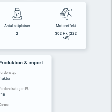
Antal sittplatser
Motoreffekt
2
302 Hk (222
kW)
Produktion & import
Fordonstyp
Traktor
Fordonskategori EU
T1B
Kaross
-