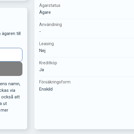
Ägarstatus
Ägare
Användning
-
ägaren till
Leasing
Nej
Kreditköp
Ja
Försäkringsform
rens namn,
Enskild
ckas via
r också att
a ut
 mer