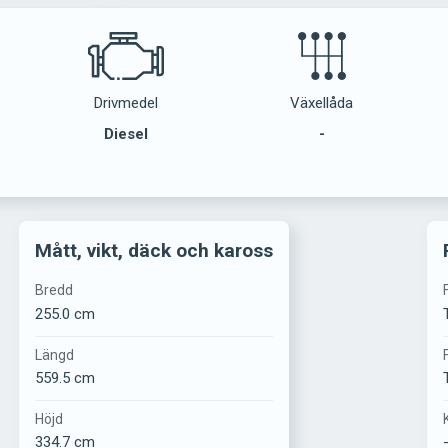
Drivmedel
Växellåda
Diesel
-
Mått, vikt, däck och kaross
Bredd
255.0 cm
Längd
559.5 cm
Höjd
334.7 cm