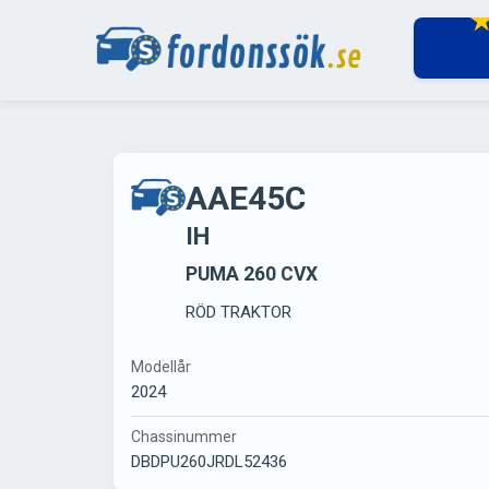
AAE45C
IH
PUMA 260 CVX
RÖD TRAKTOR
Modellår
2024
Chassinummer
DBDPU260JRDL52436