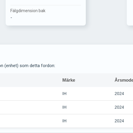
Fälgdimension bak
-
on (enhet) som detta fordon:
Märke
Årsmode
IH
2024
IH
2024
IH
2024