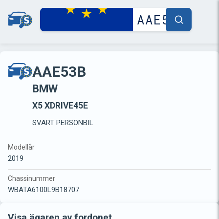
AAE53B
BMW
X5 XDRIVE45E
SVART PERSONBIL
Modellår
2019
Chassinummer
WBATA6100L9B18707
Visa ägaren av fordonet