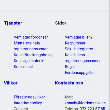
Tjänster
Sidor
Vem äger fordonet?
Vem äger bilen?
Minns inte hela
Regnummer
registreringsnumret
Sök i bilregistret
Kolla försäkringsbolag
Kolla bilens
Kolla ägarhistorik
registreringsnummer
Kolla miltal
Regnr
Fordonsuppgifter
Villkor
Kontakta oss
Försäljningsvillkor
Mail:
Integritetspolicy
kontakt@fordonssok.se
Cookies
Telefon:
072-221 87 85