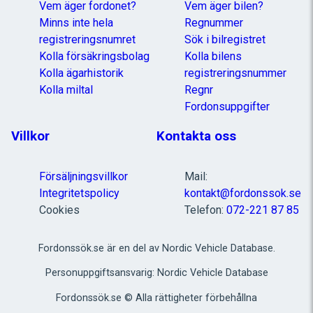
Vem äger fordonet?
Vem äger bilen?
Minns inte hela
Regnummer
registreringsnumret
Sök i bilregistret
Kolla försäkringsbolag
Kolla bilens
Kolla ägarhistorik
registreringsnummer
Kolla miltal
Regnr
Fordonsuppgifter
Villkor
Kontakta oss
Försäljningsvillkor
Mail:
Integritetspolicy
kontakt@fordonssok.se
Cookies
Telefon:
072-221 87 85
Fordonssök.se är en del av Nordic Vehicle Database.
Personuppgiftsansvarig: Nordic Vehicle Database
Fordonssök.se © Alla rättigheter förbehållna