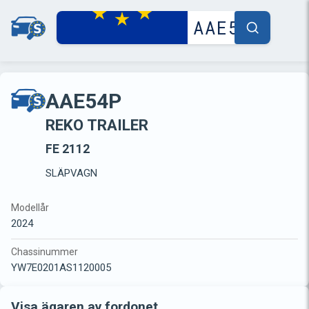
AAE54P
REKO TRAILER
FE 2112
SLÄPVAGN
Modellår
2024
Chassinummer
YW7E0201AS1120005
Visa ägaren av fordonet