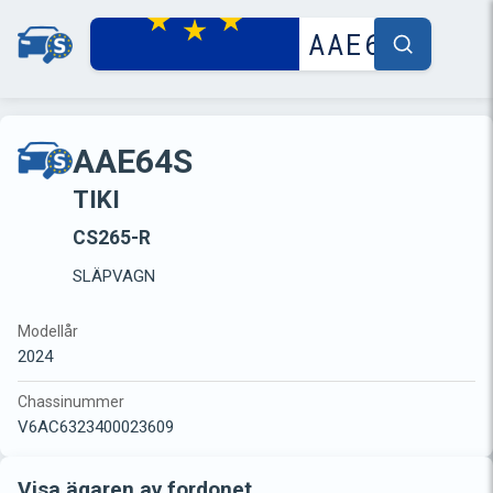
AAE64S
TIKI
CS265-R
SLÄPVAGN
Modellår
2024
Chassinummer
V6AC6323400023609
Visa ägaren av fordonet