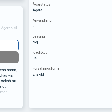
Ägarstatus
Ägare
Användning
-
ägaren till
Leasing
Nej
Kreditköp
Ja
Försäkringsform
rens namn,
Enskild
ckas via
r också att
a ut
 mer