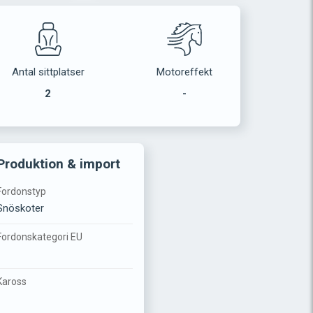
Antal sittplatser
Motoreffekt
2
-
Produktion & import
Fordonstyp
Snöskoter
Fordonskategori EU
-
Kaross
-