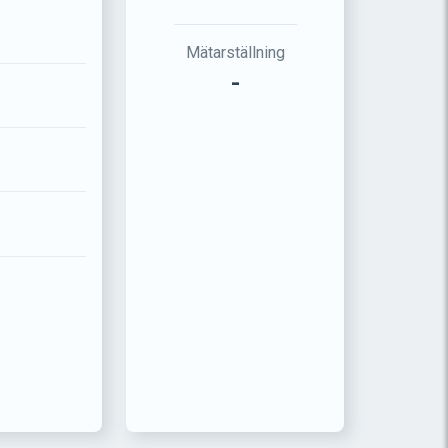
Mätarställning
-