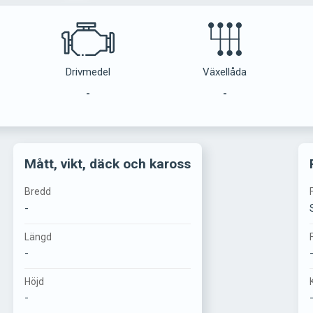
Drivmedel
Växellåda
-
-
Mått, vikt, däck och kaross
Bredd
-
Längd
-
Höjd
-