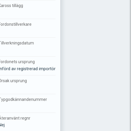
Kaross tillägg
-
Fordonstillverkare
-
Tillverkningsdatum
-
Fordonets ursprung
Införd av registrerad importör
Orsak ursprung
-
Typgodkännandenummer
-
Återanvänt regnr
Nej