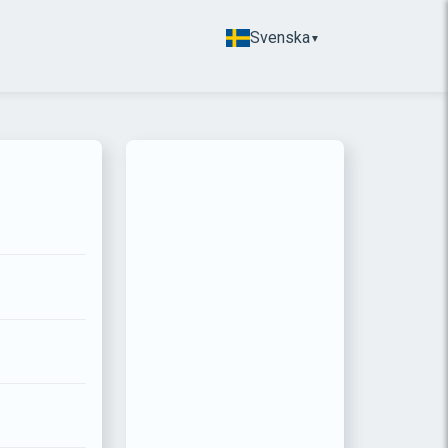
Svenska
▼