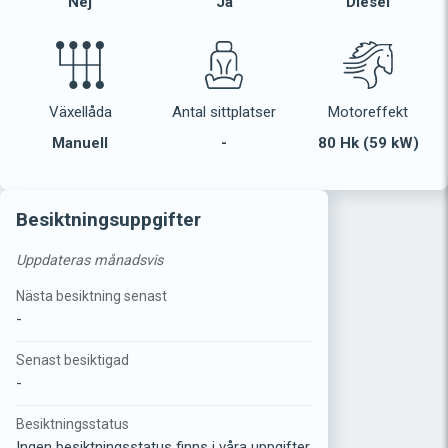
Nej
Ja
Diesel
Växellåda
Antal sittplatser
Motoreffekt
Manuell
-
80 Hk (59 kW)
Besiktningsuppgifter
Uppdateras månadsvis
Nästa besiktning senast
-
Senast besiktigad
-
Besiktningsstatus
Ingen besiktningsstatus finns i våra uppgifter.