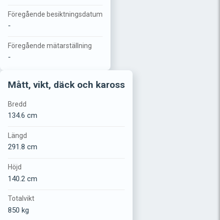
Föregående besiktningsdatum
-
Föregående mätarställning
-
Mått, vikt, däck och kaross
Bredd
134.6 cm
Längd
291.8 cm
Höjd
140.2 cm
Totalvikt
850 kg