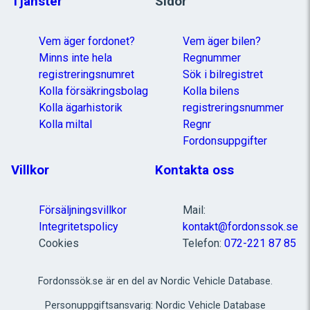
Tjänster
Sidor
Vem äger fordonet?
Vem äger bilen?
Minns inte hela
Regnummer
registreringsnumret
Sök i bilregistret
Kolla försäkringsbolag
Kolla bilens
Kolla ägarhistorik
registreringsnummer
Kolla miltal
Regnr
Fordonsuppgifter
Villkor
Kontakta oss
Försäljningsvillkor
Mail:
Integritetspolicy
kontakt@fordonssok.se
Cookies
Telefon:
072-221 87 85
Fordonssök.se är en del av Nordic Vehicle Database.
Personuppgiftsansvarig: Nordic Vehicle Database