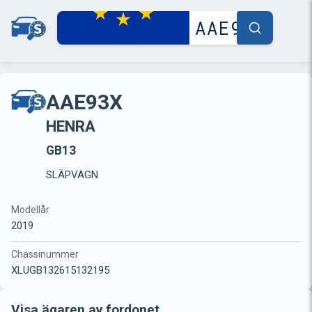
AAE93X
HENRA
GB13
SLÄPVAGN
Modellår
2019
Chassinummer
XLUGB132615132195
Visa ägaren av fordonet