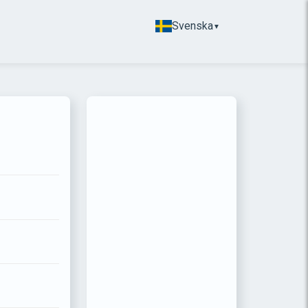
Svenska
▼