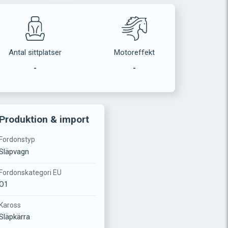
Antal sittplatser
Motoreffekt
-
-
Produktion & import
Fordonstyp
Släpvagn
Fordonskategori EU
O1
Kaross
Släpkärra