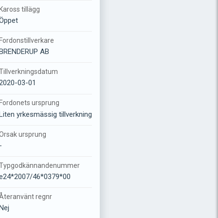
Kaross tillägg
Öppet
Fordonstillverkare
BRENDERUP AB
Tillverkningsdatum
2020-03-01
Fordonets ursprung
Liten yrkesmässig tillverkning
Orsak ursprung
-
Typgodkännandenummer
e24*2007/46*0379*00
Återanvänt regnr
Nej