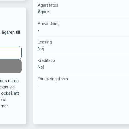
Ägarstatus
Ägare
Användning
-
ägaren till
Leasing
Nej
Kreditköp
Nej
Försäkringsform
rens namn,
-
ckas via
r också att
a ut
 mer