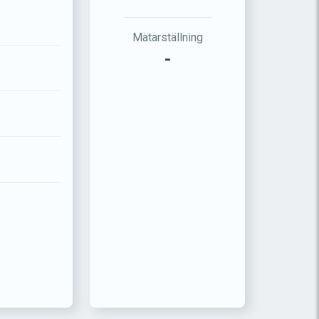
Mätarställning
-