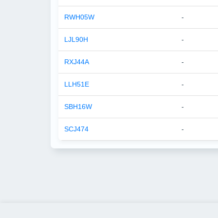
RWH05W
-
LJL90H
-
RXJ44A
-
LLH51E
-
SBH16W
-
SCJ474
-