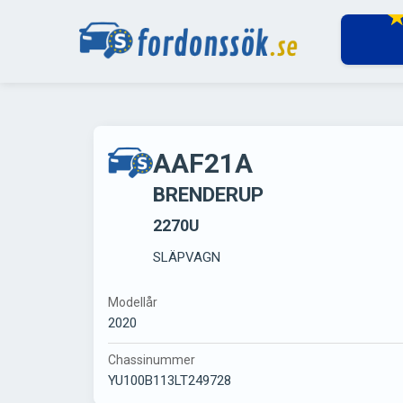
AAF21A
BRENDERUP
2270U
SLÄPVAGN
Modellår
2020
Chassinummer
YU100B113LT249728