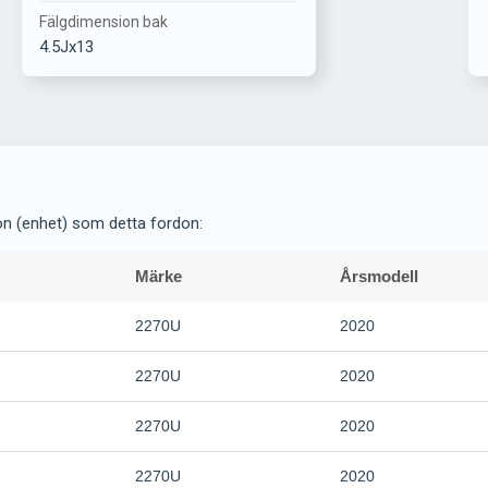
Fälgdimension bak
4.5Jx13
on (enhet) som detta fordon:
Märke
Årsmodell
2270U
2020
2270U
2020
2270U
2020
2270U
2020