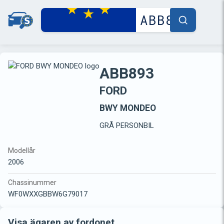
ABB893
FORD
BWY MONDEO
GRÅ PERSONBIL
Modellår
2006
Chassinummer
WF0WXXGBBW6G79017
Visa ägaren av fordonet