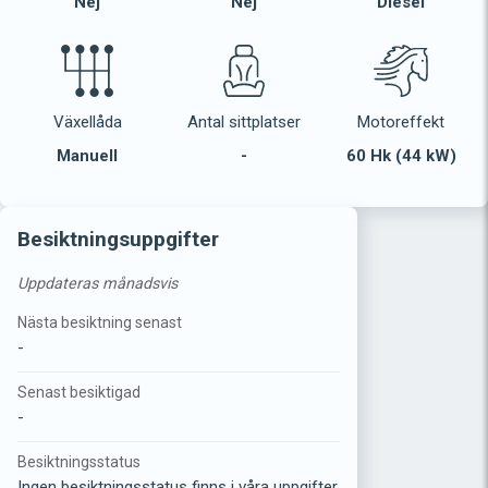
Nej
Nej
Diesel
Växellåda
Antal sittplatser
Motoreffekt
Manuell
-
60 Hk (44 kW)
Besiktningsuppgifter
Uppdateras månadsvis
Nästa besiktning senast
-
Senast besiktigad
-
Besiktningsstatus
Ingen besiktningsstatus finns i våra uppgifter.