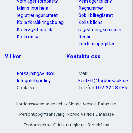
Vem äger fordonet?
Vem äger bilen?
Minns inte hela
Regnummer
registreringsnumret
Sök i bilregistret
Kolla försäkringsbolag
Kolla bilens
Kolla ägarhistorik
registreringsnummer
Kolla miltal
Regnr
Fordonsuppgifter
Villkor
Kontakta oss
Försäljningsvillkor
Mail:
Integritetspolicy
kontakt@fordonssok.se
Cookies
Telefon:
072-221 87 85
Fordonssök.se är en del av Nordic Vehicle Database.
Personuppgiftsansvarig: Nordic Vehicle Database
Fordonssök.se © Alla rättigheter förbehållna