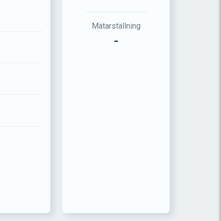
Mätarställning
-