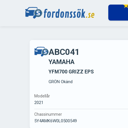
ABC041
YAMAHA
YFM700 GRIZZ EPS
GRÖN Okänd
Modellår
2021
Chassinummer
5Y4AMK6W0L0500549