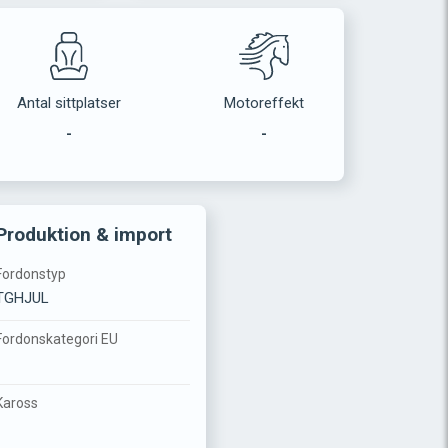
Antal sittplatser
Motoreffekt
-
-
Produktion & import
Fordonstyp
TGHJUL
Fordonskategori EU
-
Kaross
-