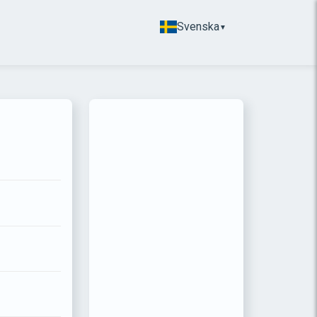
Svenska
▼