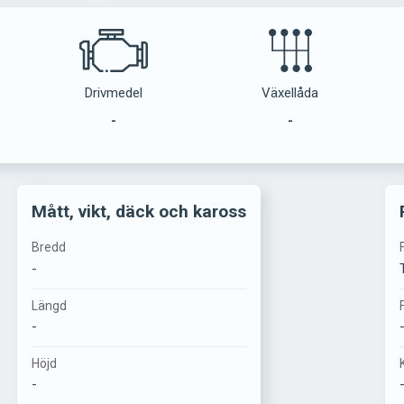
Drivmedel
Växellåda
-
-
Mått, vikt, däck och kaross
Bredd
-
Längd
-
Höjd
-