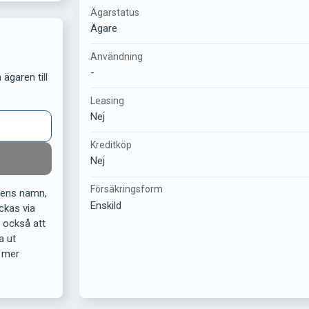
Ägarstatus
Ägare
Användning
-
ägaren till
Leasing
Nej
Kreditköp
Nej
Försäkringsform
rens namn,
Enskild
ckas via
r också att
a ut
 mer