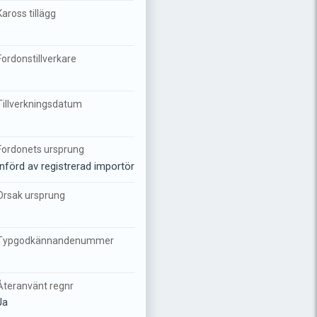
Kaross tillägg
-
Fordonstillverkare
-
Tillverkningsdatum
-
Fordonets ursprung
Införd av registrerad importör
Orsak ursprung
-
Typgodkännandenummer
-
Återanvänt regnr
Ja