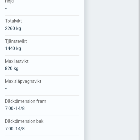
Höjd
-
Totalvikt
2260 kg
Tjänstevikt
1440 kg
Max lastvikt
820 kg
Max släpvagnsvikt
-
Däckdimension fram
7.00-14/8
Däckdimension bak
7.00-14/8