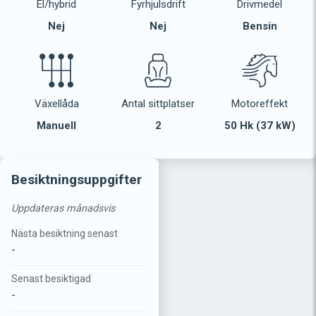
El/hybrid
Fyrhjulsdrift
Drivmedel
Nej
Nej
Bensin
Växellåda
Antal sittplatser
Motoreffekt
Manuell
2
50 Hk (37 kW)
Besiktningsuppgifter
Uppdateras månadsvis
Nästa besiktning senast
-
Senast besiktigad
-