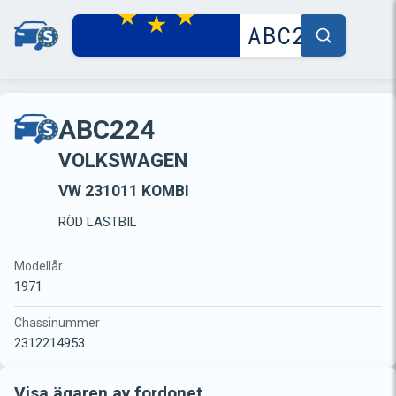
ABC224
VOLKSWAGEN
VW 231011 KOMBI
RÖD LASTBIL
Modellår
1971
Chassinummer
2312214953
Visa ägaren av fordonet