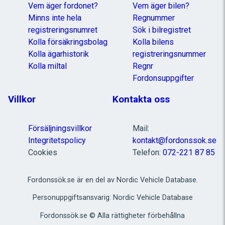
Vem äger fordonet?
Vem äger bilen?
Minns inte hela
Regnummer
registreringsnumret
Sök i bilregistret
Kolla försäkringsbolag
Kolla bilens
Kolla ägarhistorik
registreringsnummer
Kolla miltal
Regnr
Fordonsuppgifter
Villkor
Kontakta oss
Försäljningsvillkor
Mail:
Integritetspolicy
kontakt@fordonssok.se
Cookies
Telefon:
072-221 87 85
Fordonssök.se är en del av Nordic Vehicle Database.
Personuppgiftsansvarig: Nordic Vehicle Database
Fordonssök.se © Alla rättigheter förbehållna