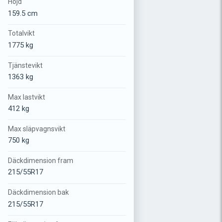
Höjd
159.5 cm
Totalvikt
1775 kg
Tjänstevikt
1363 kg
Max lastvikt
412 kg
Max släpvagnsvikt
750 kg
Däckdimension fram
215/55R17
Däckdimension bak
215/55R17