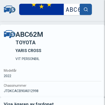
ABC62M
TOYOTA
YARIS CROSS
VIT PERSONBIL
Modellår
2022
Chassinummer
JTDKCACB90A012998
Visa ägaren av fordonet