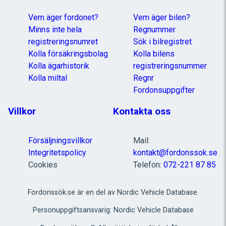
Vem äger fordonet?
Vem äger bilen?
Minns inte hela
Regnummer
registreringsnumret
Sök i bilregistret
Kolla försäkringsbolag
Kolla bilens
Kolla ägarhistorik
registreringsnummer
Kolla miltal
Regnr
Fordonsuppgifter
Villkor
Kontakta oss
Försäljningsvillkor
Mail:
Integritetspolicy
kontakt@fordonssok.se
Cookies
Telefon:
072-221 87 85
Fordonssök.se är en del av Nordic Vehicle Database.
Personuppgiftsansvarig: Nordic Vehicle Database