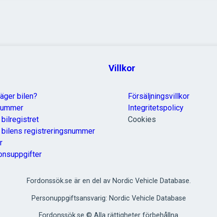
Villkor
äger bilen?
Försäljningsvillkor
nummer
Integritetspolicy
 bilregistret
Cookies
a bilens registreringsnummer
r
onsuppgifter
Fordonssök.se är en del av Nordic Vehicle Database.
Personuppgiftsansvarig: Nordic Vehicle Database
Fordonssök.se © Alla rättigheter förbehållna