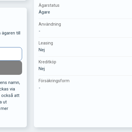
Ägarstatus
Ägare
Användning
-
ägaren till
Leasing
Nej
Kreditköp
Nej
Försäkringsform
rens namn,
-
ckas via
r också att
a ut
 mer