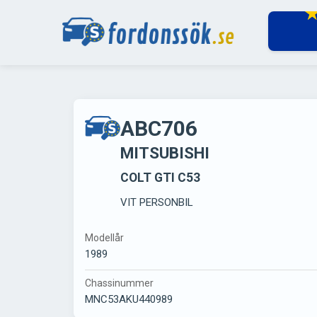
ABC706
MITSUBISHI
COLT GTI C53
VIT PERSONBIL
Modellår
1989
Chassinummer
MNC53AKU440989