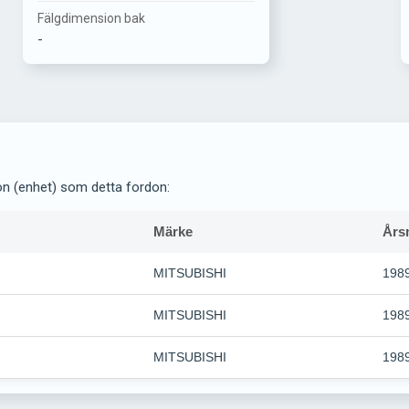
Fälgdimension bak
-
on (enhet) som detta fordon:
Märke
Års
MITSUBISHI
198
MITSUBISHI
198
MITSUBISHI
198