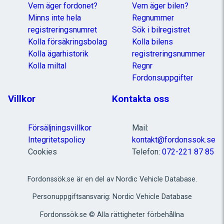
Vem äger fordonet?
Vem äger bilen?
Minns inte hela
Regnummer
registreringsnumret
Sök i bilregistret
Kolla försäkringsbolag
Kolla bilens
Kolla ägarhistorik
registreringsnummer
Kolla miltal
Regnr
Fordonsuppgifter
Villkor
Kontakta oss
Försäljningsvillkor
Mail:
Integritetspolicy
kontakt@fordonssok.se
Cookies
Telefon:
072-221 87 85
Fordonssök.se är en del av Nordic Vehicle Database.
Personuppgiftsansvarig: Nordic Vehicle Database
Fordonssök.se © Alla rättigheter förbehållna