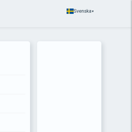
Svenska
▼