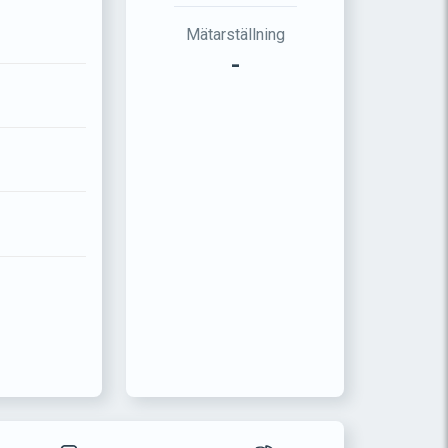
Mätarställning
-