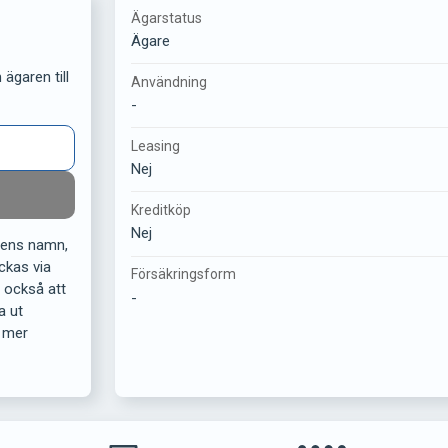
Ägarstatus
Ägare
ägaren till
Användning
-
Leasing
Nej
Kreditköp
Nej
rens namn,
ckas via
Försäkringsform
r också att
-
a ut
 mer