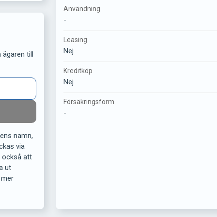
Användning
-
Leasing
Nej
ägaren till
Kreditköp
Nej
Försäkringsform
-
rens namn,
ckas via
r också att
a ut
 mer