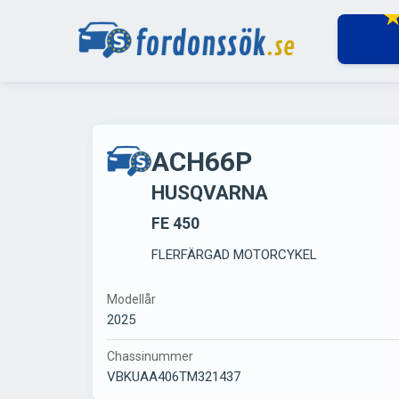
ACH66P
HUSQVARNA
FE 450
FLERFÄRGAD MOTORCYKEL
Modellår
2025
Chassinummer
VBKUAA406TM321437