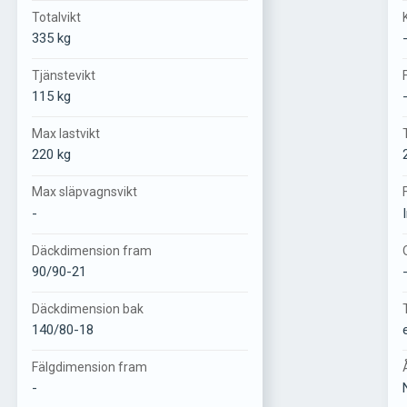
Totalvikt
335 kg
Tjänstevikt
115 kg
Max lastvikt
220 kg
Max släpvagnsvikt
-
Däckdimension fram
90/90-21
Däckdimension bak
140/80-18
Fälgdimension fram
-