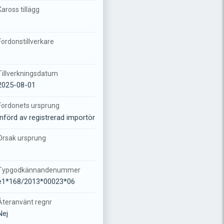
Kaross tillägg
-
Fordonstillverkare
-
Tillverkningsdatum
2025-08-01
Fordonets ursprung
Införd av registrerad importör
Orsak ursprung
-
Typgodkännandenummer
e1*168/2013*00023*06
Återanvänt regnr
Nej