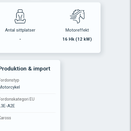
Antal sittplatser
Motoreffekt
-
16 Hk (12 kW)
Produktion & import
Fordonstyp
Motorcykel
Fordonskategori EU
L3E-A2E
Kaross
-