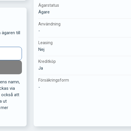
Ägarstatus
Ägare
Användning
-
ägaren till
Leasing
Nej
Kreditköp
Ja
Försäkringsform
rens namn,
-
ckas via
r också att
a ut
 mer