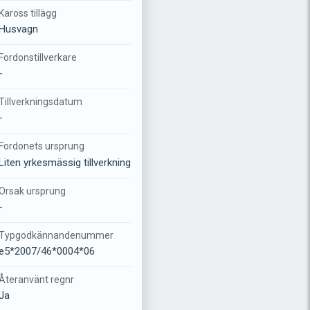
Kaross tillägg
Husvagn
Fordonstillverkare
-
Tillverkningsdatum
-
Fordonets ursprung
Liten yrkesmässig tillverkning
Orsak ursprung
-
Typgodkännandenummer
e5*2007/46*0004*06
Återanvänt regnr
Ja