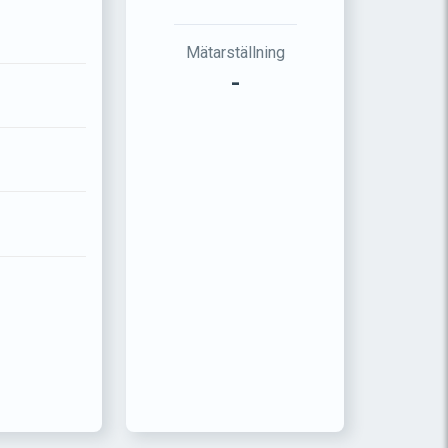
Mätarställning
-