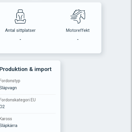
Antal sittplatser
Motoreffekt
-
-
Produktion & import
Fordonstyp
Släpvagn
Fordonskategori EU
O2
Kaross
Släpkärra