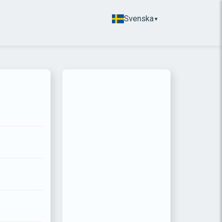
Svenska
▼