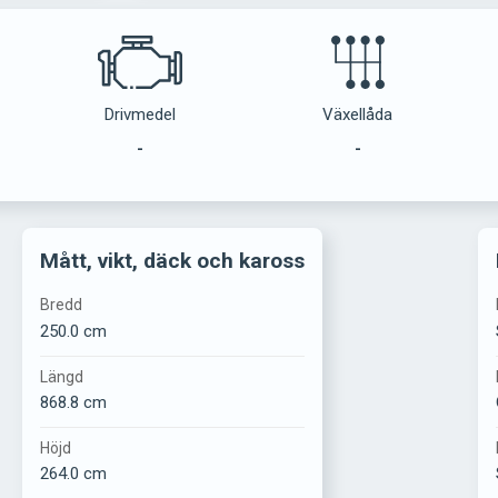
Drivmedel
Växellåda
-
-
Mått, vikt, däck och kaross
Bredd
250.0 cm
Längd
868.8 cm
Höjd
264.0 cm