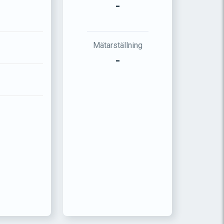
-
Mätarställning
-