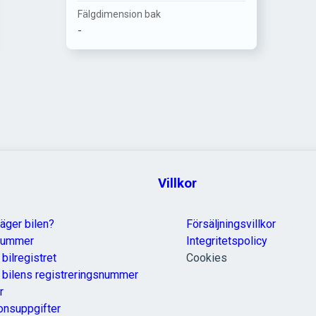
Fälgdimension bak
-
Villkor
äger bilen?
Försäljningsvillkor
nummer
Integritetspolicy
 bilregistret
Cookies
a bilens registreringsnummer
r
onsuppgifter