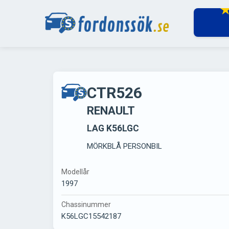
CTR526
RENAULT
LAG K56LGC
MÖRKBLÅ PERSONBIL
Modellår
1997
Chassinummer
K56LGC15542187