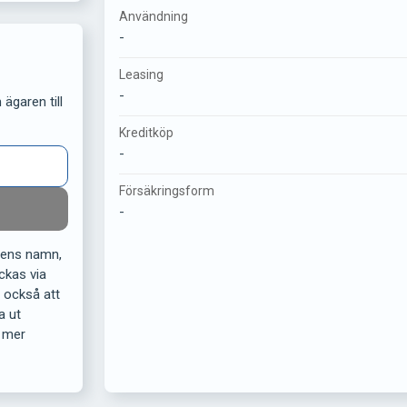
Användning
-
Leasing
-
ägaren till
Kreditköp
-
Försäkringsform
-
rens namn,
ckas via
r också att
a ut
 mer