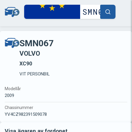
SMN067
VOLVO
XC90
VIT PERSONBIL
Modellår
2009
Chassinummer
YV4CZ982391509078
Visa ägaren av fordonet