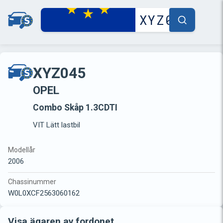
XYZ045
OPEL
Combo Skåp 1.3CDTI
VIT Lätt lastbil
Modellår
2006
Chassinummer
W0L0XCF2563060162
Visa ägaren av fordonet